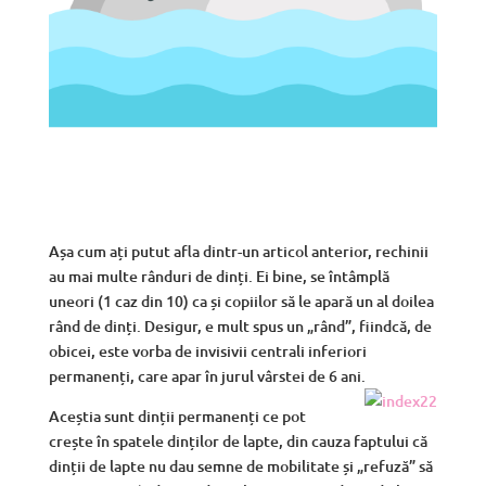
Așa cum ați putut afla dintr-un articol anterior, rechinii
au mai multe rânduri de dinți. Ei bine, se întâmplă
uneori (1 caz din 10) ca și copiilor să le apară un al doilea
rând de dinți. Desigur, e mult spus un „rând”, fiindcă, de
obicei, este vorba de invisivii centrali inferiori
permanenți, care apar în jurul vârstei de 6 ani.
Aceștia sunt dinții permanenți ce pot
crește în spatele dinților de lapte, din cauza faptului că
dinții de lapte nu dau semne de mobilitate și „refuză” să