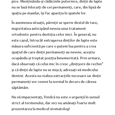
pice. Menținându-și rădăcinile puternice, dinții de lapte
nu se lasă înlocuiți de cei permanenți, care, din lipsă de
spațiu pe maxilar, își fac apariția în spatele lor.
În asemenea situații, părinții se sperie destul de tare,
majoritatea anticipând nevoia unui tratament
ortodontic pentru dentiția celor mici. În general, nu
este cazul, întrucât extragerea dinților de lapte este
măsura suficientă pe care o putem lua pentru a crea
spațiul de care dinții permanenți au nevoie, aceștia
ocupându-și treptat poziția binemeritată. Prin urmare,
dacă observați că celui mic în cresc „dințișorii de rechin”
și că dinții de lapte nu se mișcă, adresați-vă medicului
dentist. Acesta va realiza extracțiile necesare iar dinții
permanenți vor reveni la normal în decurs de câteva
săptămâni.
Nu vă impacientați, fiindcă nu este o urgență în sensul
strict al termenului, dar nici nu amânați foarte mult
prezentarea la medicul stomatolog!