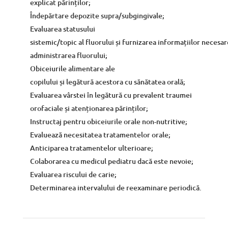
explicat
părinților
;
Îndepărtare
depozite supra/subgingivale;
Evaluarea statusului
sistemic/topic
al
fluorului
și
furnizarea
informațiilor
necesa
administrarea fluorului;
Obiceiurile alimentare ale
copilului
și
legătură
acestora cu
sănătatea
orală
;
Evaluarea
vârstei
în
legătură
cu prevalent traumei
orofaciale
și
atenționarea
părinților
;
Instructaj pentru obiceiurile orale non-nutritive;
Evaluează
necesitatea tratamentelor orale;
Anticiparea tratamentelor ulterioare;
Colaborarea cu medicul pediatru
dacă
este nevoie;
Evaluarea riscului de carie;
Determinarea intervalului de reexaminare
periodică
.