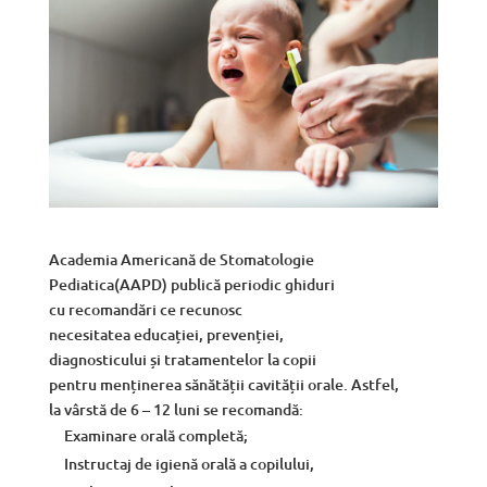
Academia
Americană
de Stomatologie
Pediatica(AAPD)
publică
periodic ghiduri
cu
recomandări
ce recunosc
necesitatea
educației
,
prevenției
,
diagnosticului
și
tratamentelor
la
copii
pentru
menținerea
sănătății
cavității
orale. Astfel,
la
vârstă
de 6 – 12 luni
se
recomandă
:
Examinare
orală
completă
;
Instructaj de
igienă
orală
a copilului,